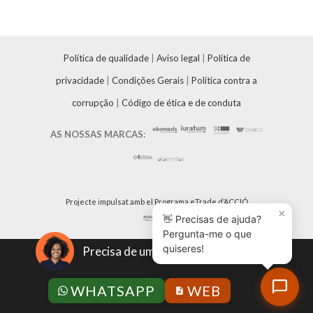
Política de qualidade
|
Aviso legal
|
Política de
privacidade
|
Condições Gerais
|
Política contra a
corrupção
|
Código de ética e de conduta
AS NOSSAS MARCAS:
Projecte impulsat amb el Programa eTrade d’ACCIÓ
×
👋 Precisas de ajuda?
Pergunta-me o que
quiseres!
Precisa de um orçamento?
WHATSAPP
WEB