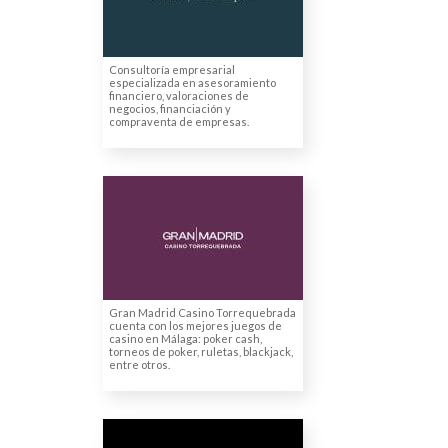
corporativas
Traducción de contratos
Consultoría empresarial
especializada en asesoramiento
financiero, valoraciones de
negocios, financiación y
compraventa de empresas.
CASINO DE JUEGO
TORREQUEBRADA
Traducción de página web
Gran Madrid Casino Torrequebrada
cuenta con los mejores juegos de
casino en Málaga: poker cash,
torneos de poker, ruletas, blackjack,
entre otros.
GLOP GAMES