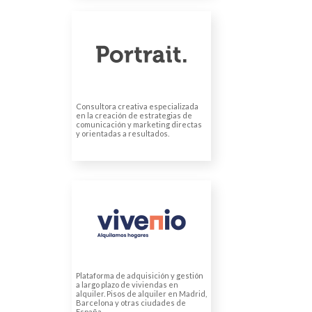
PORTRAIT (INICIATIVAS
TECNOLÓGICAS PARA
NEGOCIOS, S.L.)
Traducciones de IDML para
publicidad
Consultora creativa especializada
en la creación de estrategias de
comunicación y marketing directas
y orientadas a resultados.
VIVENIO PROMOCION
Traducciones web
Traducciones legales
Traducciones financieras
Plataforma de adquisición y gestión
a largo plazo de viviendas en
alquiler. Pisos de alquiler en Madrid,
Barcelona y otras ciudades de
España.