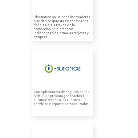
Diseñamos soluciones innovadoras
que dan respuesta a necesidades
del día a día, a través de la
protección de elementos
indispensables, como las tarjetas y
compras.
I-SURANCE
Traducción de información
sobre productos
Información GDPR
Como plataforma de seguros online,
B2B2C de próxima generación, i-
surance ofrece a los clientes
servicios y soporte personalizados.
CONSORCI PER A LA
NORMALITZACIÓ