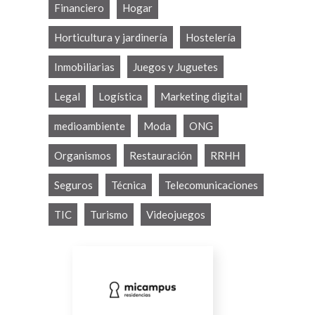
Financiero
Hogar
Horticultura y jardinería
Hostelería
Inmobiliarias
Juegos y Juguetes
Legal
Logística
Marketing digital
medioambiente
Moda
ONG
Organismos
Restauración
RRHH
Seguros
Técnica
Telecomunicaciones
TIC
Turismo
Videojuegos
MICAMPUS
RESIDENCIAS
(MICAMPUS LIVING SL)
Traducciones para la página
web