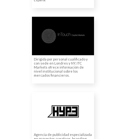
IN TOUCH CAPITAL
MARKETS LIMITED
Traducciones juradas
Dirigida por personal cualificado y
con sede en Londres y NY, ITC
Markets ofrece información de
nivel institucional sobre los
mercados financieros.
GRUPO HYPE
ENTERTAINMENT
Traducciones publicitarias
Traducciones de marketing
Agencia de publicidad especializada
en proyectos creativos, branding,