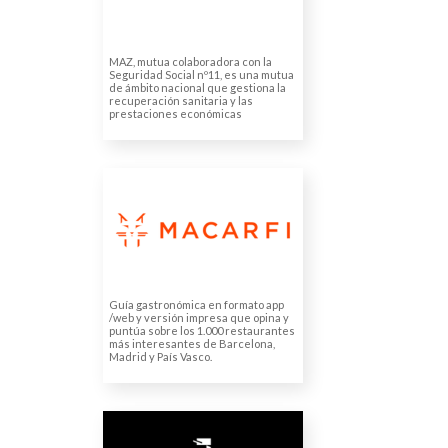
MAZ, mutua colaboradora con la
Seguridad Social nº11, es una mutua
de ámbito nacional que gestiona la
recuperación sanitaria y las
prestaciones económicas
MACARFI (MATERILE
BARCELONA
PROYECTOS, SL.)
Traducciones gastronómicas
Guía gastronómica en formato app
/web y versión impresa que opina y
puntúa sobre los 1.000 restaurantes
más interesantes de Barcelona,
Madrid y País Vasco.
NUSSLI IBERIA