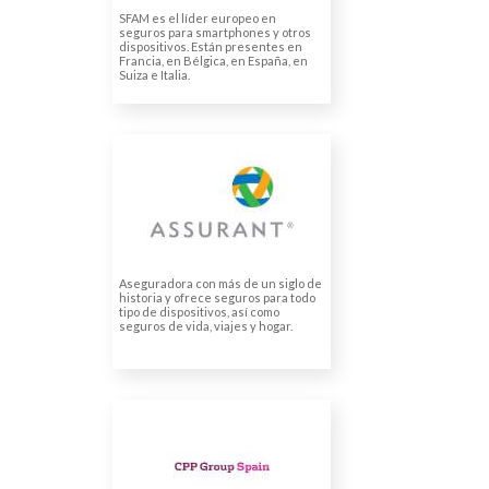
Traducción comunicación
SFAM es el líder europeo en
interna
seguros para smartphones y otros
dispositivos. Están presentes en
Francia, en Bélgica, en España, en
Suiza e Italia.
ASSURANT GENERAL
INSURANCE LIMITED,
SUCURSAL EN ESPAÑA
Traducción de contratos
Documentación sobre
seguros
Aseguradora con más de un siglo de
historia y ofrece seguros para todo
tipo de dispositivos, así como
seguros de vida, viajes y hogar.
CPP GROUP SPAIN
(KEYLINE AUXILIAR SL)
Traducciones legales