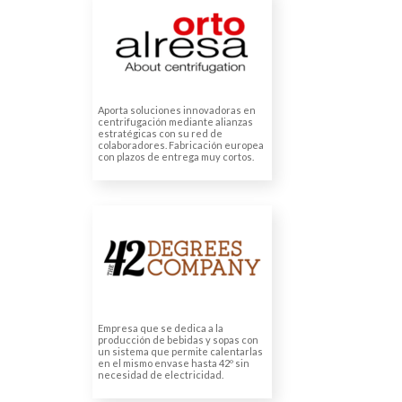
ORTO ALRESA (ÁLVAREZ
REDONDO S.A.)
Traducción de presupuestos
Traducción de manuales
técnicos
Aporta soluciones innovadoras en
centrifugación mediante alianzas
estratégicas con su red de
colaboradores. Fabricación europea
con plazos de entrega muy cortos.
THE 42 DEGREES
COMPANY
Traducción de etiquetas de
productos
Empresa que se dedica a la
producción de bebidas y sopas con
un sistema que permite calentarlas
en el mismo envase hasta 42º sin
necesidad de electricidad.