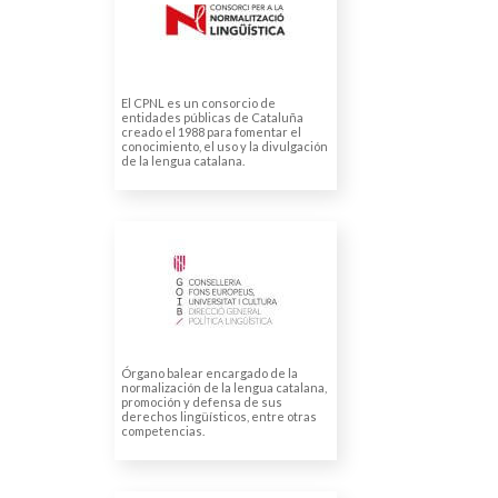
LINGÜÍSTICA
Traducciones de guías
Traducciones multilingües
Traducción a urdú
El CPNL es un consorcio de
entidades públicas de Cataluña
creado el 1988 para fomentar el
conocimiento, el uso y la divulgación
de la lengua catalana.
DIRECCIÓ GENERAL DE
POLÍTICA LINGÜÍSTICA
Traducción y subtitulación de
vídeo
Órgano balear encargado de la
normalización de la lengua catalana,
promoción y defensa de sus
derechos lingüísticos, entre otras
competencias.