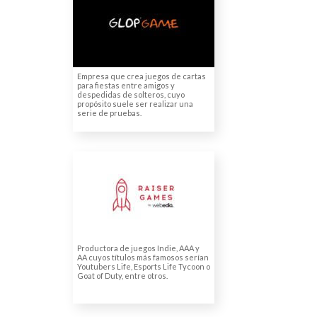
Traducciones multilingües de
juegos de cartas
Empresa que crea juegos de cartas
para fiestas entre amigos y
despedidas de solteros, cuyo
propósito suele ser realizar una
serie de pruebas.
RAISER GAMES
Traducción de manual para
videojuego
Productora de juegos Indie, AAA y
AA cuyos títulos más famosos serían
Youtubers Life, Esports Life Tycoon o
Goat of Duty, entre otros.