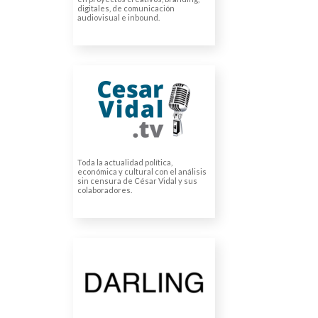
digitales, de comunicación
audiovisual e inbound.
LA VOZ DE CÉSAR
VIDAL (ARTORIUS INC)
Traducciones de entrevistas
Toda la actualidad política,
económica y cultural con el análisis
sin censura de César Vidal y sus
colaboradores.
DARLING SUN (AG
COSMETICS LTD)
Traducciones de envases
Traducciones de etiquetas