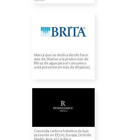
BRITA SE
Traducciones juradas
Marca que se dedica desde hace
más de 50 años a la producción de
filtros de agua para el consumo y
está presente en más de 69 países.
(QFI DIPLOMATIC
SPAIN) RENAISSANCE
HOTELS MARRIOTT
Traducciones juradas
Conocida cadena hotelera de lujo
presente en EE.UU, Europa, Oriente
Medio, Asia, el Caribe o