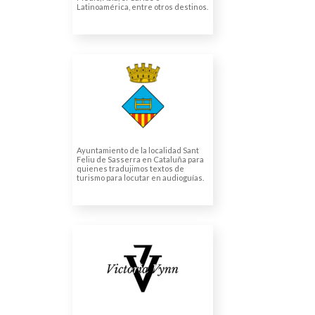
Latinoamérica, entre otros destinos.
AJUNTAMENT SANT
FELIU SASSERRA
Textos de turismo para
audioguías
Ayuntamiento de la localidad Sant
Feliu de Sasserra en Cataluña para
quienes tradujimos textos de
turismo para locutar en audioguías.
VICTORIA VYNN (VYNN
GROUP SPÓŁKA Z
OGRANICZONĄ
ODPOWIEDZIALNOŚCIĄ)
Traducción de catálogos de
productos