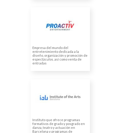
PROACTIV
Traducción de scripts a
hebreo, ruso y árabe
Empresa del mundo del
entretenimiento dedicada a la
diseño, organización y promoción de
espectáculos. así como venta de
entradas
INSTITUTE OF THE
ARTS BARCELONA
Traducción de página web a
varios idiomas, como: danés,
sueco, portugués, alemán y
holandés
Instituto que ofrece programas
formativos de grado y posgrado en
danza, teatro y actuación en
Barcelona y programas de