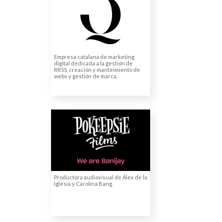
Traducciones de páginas web
Empresa catalana de marketing
digital dedicada a la gestión de
RRSS, creación y manteimiento de
webs y gestión de marca.
POKEEPSIE FILMS
Traducciones de guiones
Productora audiovisual de Álex de la
Iglesia y Carolina Bang.