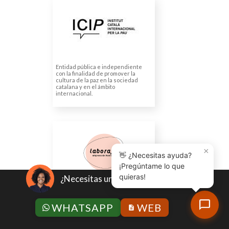
(ICIP) INSTITUT CATALÀ
INTERNACIONAL PER LA
PAU
Traducción de publicación al
inglés
Entidad pública e independiente
con la finalidad de promover la
cultura de la paz en la sociedad
catalana y en el ámbito
internacional.
LABORAFIT, S.L.
Traducción jurada de
×
escrituras
👋 ¿Necesitas ayuda?
¡Pregúntame lo que
quieras!
¿Necesitas un presupuesto?
Laborafit busca la integración y
formación sociolaboral de personas
en situación de exclusión social
WHATSAPP
WEB
como tránsito al empleo ordinario.