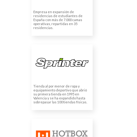
Empresa en expansión de
residencias de estudiantes de
España con más de 7.000 camas
operativas, repartidas en 35
residencias.
SPRINTER
MEGACENTROS DEL
DEPORTE
Traducciones de productos
Tienda al por menor de ropa y
equipamiento deportivo que abrió
su primera tienda en 1995 en
Valencia y se ha expandido hasta
sobrepasar las 100 tiendas físicas.
HOTBOX STUDIOS
Traducción con WPML