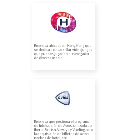
GAME HOLLYWOOD
(NOW TO PLAY GAME
LIMITED SUCURSAL EN
ESPAÑA)
Traducción y maquetación de
documentos
Empresa ubicada en Hong Kong que
se dedica a desarrollar videojuegos
que puedes jugar en el navegador
de diversa índole.
AVIOS GROUP (AGL)
LIMITED
Traducción jurada de CCAA
Empresa que gestiona el programa
de fidelización de Avios, utilizada por
Iberia, British Airways y Vueling para
la adquisición de billetes de avión,
noches de hotel, etc.